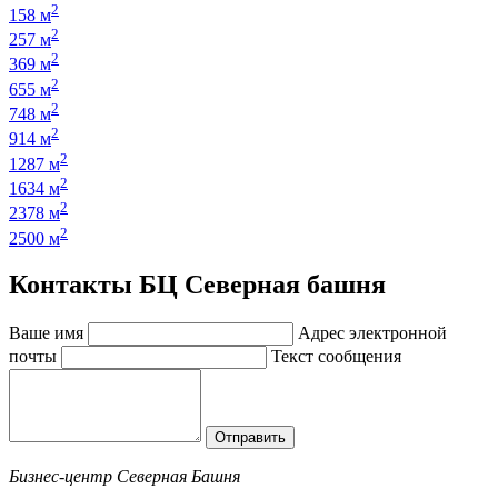
2
158 м
2
257 м
2
369 м
2
655 м
2
748 м
2
914 м
2
1287 м
2
1634 м
2
2378 м
2
2500 м
Контакты БЦ Северная башня
Ваше имя
Адрес электронной
почты
Текст сообщения
Отправить
Бизнес-центр Северная Башня